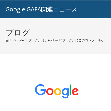
コ
Google GAFA関連ニュース
ン
テ
ン
ツ
ブログ
へ
ス
>
Google
>
グーグルは、Android / グーグルにこのコンソール
キ
ッ
プ