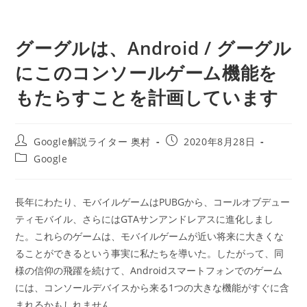
グーグルは、Android / グーグル
にこのコンソールゲーム機能を
もたらすことを計画しています
投
投
Google解説ライター 奥村
2020年8月28日
稿
稿
投
Google
者:
公
稿
開
カ
日:
テ
長年にわたり、モバイルゲームはPUBGから、コールオブデュー
ゴ
ティモバイル、さらにはGTAサンアンドレアスに進化しまし
リ
ー:
た。これらのゲームは、モバイルゲームが近い将来に大きくな
ることができるという事実に私たちを導いた。したがって、同
様の信仰の飛躍を続けて、Androidスマートフォンでのゲーム
には、コンソールデバイスから来る1つの大きな機能がすぐに含
まれるかもしれません。