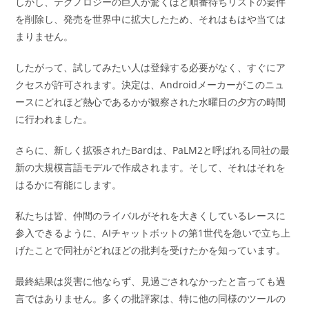
しかし、テクノロジーの巨人が驚くほど順番待ちリストの要件
を削除し、発売を世界中に拡大したため、それはもはや当ては
まりません。
したがって、試してみたい人は登録する必要がなく、すぐにア
クセスが許可されます。決定は、Androidメーカーがこのニュ
ースにどれほど熱心であるかが観察された水曜日の夕方の時間
に行われました。
さらに、新しく拡張されたBardは、PaLM2と呼ばれる同社の最
新の大規模言語モデルで作成されます。そして、それはそれを
はるかに有能にします。
私たちは皆、仲間のライバルがそれを大きくしているレースに
参入できるように、AIチャットボットの第1世代を急いで立ち上
げたことで同社がどれほどの批判を受けたかを知っています。
最終結果は災害に他ならず、見過ごされなかったと言っても過
言ではありません。多くの批評家は、特に他の同様のツールの