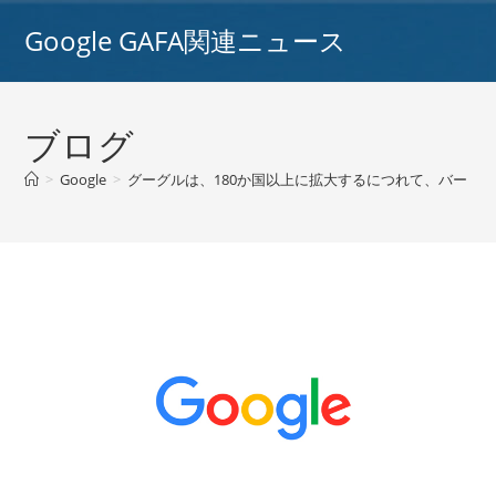
コ
Google GAFA関連ニュース
ン
テ
ン
ツ
ブログ
へ
ス
>
Google
>
グーグルは、180か国以上に拡大するにつれて、バードチャ
キ
ッ
プ