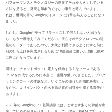
パフォーマンスとテクノロジーの世界でそれを大きくしている
方法を見ると、発売を印象的ではない事件と呼んでいます。こ
れは、世間の目でGoogleのイメージに打撃を与えることになり
ました。
しかし、Googleが座ってリラックスして何もしないと思うな
ら、もう一度考えてみてください。彼らはAIテクノロジーの開
発のリーダーであったので、大衆が利用できるようにする前に
別の打ち上げを完成させるために10倍懸命に働いた理由は絶対
に理にかなっています。
同社は、チャットボットに電力を供給する主なソースである
PaLMを作成するために本当に一生懸命働いてきました。プログ
ラミングコードの作成など、いくつかの優れた新機能を実行し
ながら、よりインパクトのある高品質の回答を生成する責任が
あります。
2023年のGoogleのI / O基調講演には、ますます多くの幹部が出
席しているのが見られました。そして、彼らはPaLM 2プラット