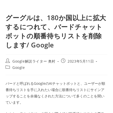
グーグルは、180か国以上に拡大
するにつれて、バードチャット
ボットの順番待ちリストを削除
します/ Google
投
投
Google解説ライター 奥村
2023年5月11日
稿
稿
投
Google
者:
公
稿
開
カ
日:
テ
バードと呼ばれるGoogleのAIチャットボットと、ユーザーが順
ゴ
番待ちリストを手に入れたい場合に順番待ちリストにサインア
リ
ー:
ップすることを余儀なくされた方法について多くのことを聞い
ています。