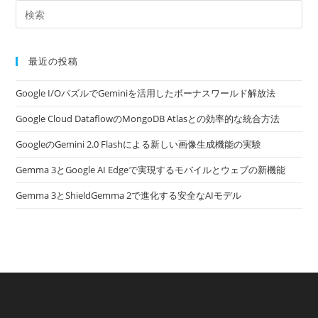
最近の投稿
Google I/OパズルでGeminiを活用したボーナスワールド解放法
Google Cloud DataflowのMongoDB Atlasとの効率的な統合方法
GoogleのGemini 2.0 Flashによる新しい画像生成機能の実験
Gemma 3とGoogle AI Edgeで実現するモバイルとウェブの新機能
Gemma 3とShieldGemma 2で進化する安全なAIモデル