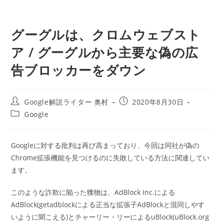
グーグルは、クロムウェブスト
ア / グーグルから主要な偽の広
告ブロッカーをダウン
投
投
Google解説ライター 奥村
2020年8月30日
稿
稿
投
Google
者:
公
稿
開
カ
日:
テ
Googleに対する批判は再び高まっており、今回は同社が偽の
ゴ
Chrome拡張機能を見つけるのに失敗している方法に関連してい
リ
ー:
ます。
このような詐欺に陥った獲物は、AdBlock Inc.による
AdBlock(getadblockによる正当な拡張子AdBlockと混同しやす
いように聞こえる)とチャーリー・リーによるuBlock(uBlock.org