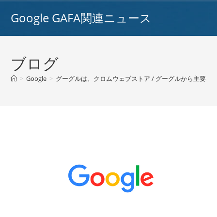
コ
Google GAFA関連ニュース
ン
テ
ン
ツ
ブログ
へ
ス
>
Google
>
グーグルは、クロムウェブストア / グーグルから主要な
キ
ッ
プ