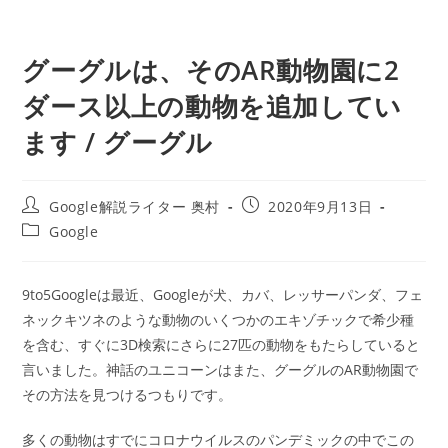
グーグルは、そのAR動物園に2
ダース以上の動物を追加してい
ます / グーグル
投
投
Google解説ライター 奥村
2020年9月13日
稿
稿
投
Google
者:
公
稿
開
カ
日:
テ
9to5Googleは最近、Googleが犬、カバ、レッサーパンダ、フェ
ゴ
ネックキツネのような動物のいくつかのエキゾチックで希少種
リ
ー:
を含む、すぐに3D検索にさらに27匹の動物をもたらしていると
言いました。神話のユニコーンはまた、グーグルのAR動物園で
その方法を見つけるつもりです。
多くの動物はすでにコロナウイルスのパンデミックの中でこの