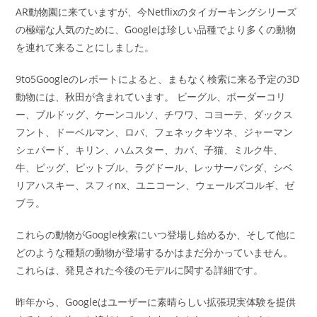
AR動物園に来ていますが、今Netflixのタイガーキングシリーズ
の極端な人気のために、Googleは珍しい品種でより多くの動物
を連れて来ることにしました。
9to5Googleのレポートによると、まもなく検索に来る予定の3D
動物には、秋田が含まれています。 ビーグル、ボーダーコリ
ー、ブルドッグ、ケーンコルソ、チワワ、コヨーテ、ダックス
フント、ドーベルマン、ロバ、フェネックキツネ、ジャーマン
シェパード、キリン、ハムスター、カバ、子猫、ミルク牛、
牛、ピッグ、ピットブル、ラグドール、レッサーパンダ、シベ
リアハスキー、スフィnx、ユニコーン、ウェールズコルギ、ゼ
ブラ。
これらの動物がGoogle検索にいつ登場し始めるか、そして他に
どのような種類の動物が登場するかはまだ分かっていません。
これらは、発見された今後のモデルに関する詳細です。
昨年から、Googleはユーザーに素晴らしい拡張現実体験を提供