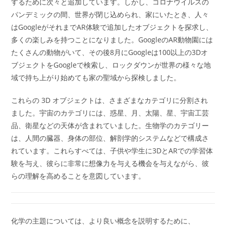
するために次々と追加しています。しかし、コロナウイルスの
パンデミックの間、世界が閉じ込められ、家にいたとき、人々
はGoogleがそれまでAR体験で追加したオブジェクトを探求し、
多くの楽しみを持つことになりました。GoogleのAR動物園には
たくさんの動物がいて、その後8月にGoogleは100以上の3Dオ
ブジェクトをGoogleで検索し、ロックダウンが世界の様々な地
域で持ち上がり始めても家の聖域から探検しました。
これらの 3D オブジェクトは、さまざまなカテゴリに分割され
ました。宇宙のカテゴリには、惑星、月、太陽、星、宇宙工芸
品、衛星などの天体が含まれていました。生物学のカテゴリー
は、人間の臓器、身体の部位、解剖学的システムなどで構成さ
れています。これらすべては、子供や学生に3DとARでの学習体
験を与え、彼らに非常に想像力を与える機会を与えながら、彼
らの理解を高めることを意図しています。
化学の主題については、より良い概念を説明するために、