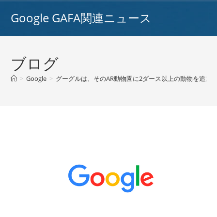
コ
Google GAFA関連ニュース
ン
テ
ン
ツ
ブログ
へ
ス
>
Google
>
グーグルは、そのAR動物園に2ダース以上の動物を追加して
キ
ッ
プ