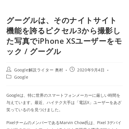
グーグルは、そのナイトサイト
機能を誇るピクセル3から撮影し
た写真でiPhone XSユーザーをモ
ック / グーグル
投
投
Google解説ライター 奥村
2020年9月4日
稿
稿
投
Google
者:
公
稿
開
カ
日:
テ
Googleは、特に世界のスマートフォンメーカーに厳しい時間を
ゴ
与えています。最近、ハイテク大手は「電話X」ユーザーをあざ
リ
ー:
笑っているのを見つけました。
PixelチームのメンバーであるMarvin Chow氏は、Pixel 3デバイ