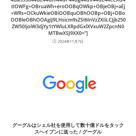
tIOWFg+OBruaWh+eroOOBqOWkp+OBjeOBj+aEj
+WRs+OCkuWkieOBiOOBquOBhOOBp+OBj+OBo
OOBleOBhOOAgiJ9LHsicm9sZSI6InVzZXIiLCJjb250
ZW50IjoiW3djYy1tYWluLXRpdGxlXVxuW2ZpcnN0
MTBwXSJ9XX0=”]
2024年11月7日
グーグルはシェル社を使用して数十億ドルをタック
スヘイブンに送った / グーグル