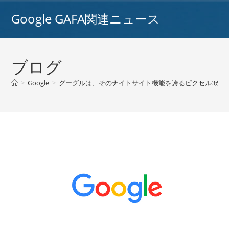
コ
Google GAFA関連ニュース
ン
テ
ン
ツ
ブログ
へ
ス
>
Google
>
グーグルは、そのナイトサイト機能を誇るピクセル3から撮影し
キ
ッ
プ