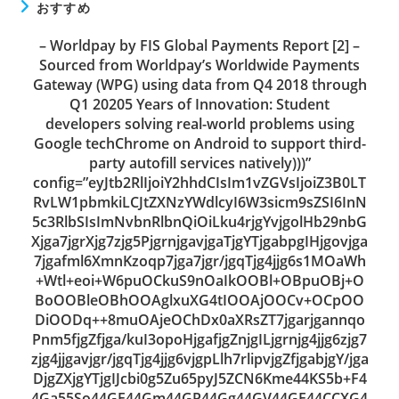
おすすめ
– Worldpay by FIS Global Payments Report [2] –
Sourced from Worldpay’s Worldwide Payments
Gateway (WPG) using data from Q4 2018 through
Q1 20205 Years of Innovation: Student
developers solving real-world problems using
Google techChrome on Android to support third-
party autofill services natively)))”
config=”eyJtb2RlIjoiY2hhdCIsIm1vZGVsIjoiZ3B0LT
RvLW1pbmkiLCJtZXNzYWdlcyI6W3sicm9sZSI6InN
5c3RlbSIsImNvbnRlbnQiOiLku4rjgYvjgolHb29nbG
Xjga7jgrXjg7zjg5PjgrnjgavjgaTjgYTjgabpgIHjgovjga
7jgafml6XmnKzoqp7jga7jgr/jgqTjg4jjg6s1MOaWh
+Wtl+eoi+W6puOCkuS9nOaIkOOBl+OBpuOBj+O
BoOOBleOBhOOAglxuXG4tIOOAjOOCv+OCpOO
DiOODq++8muOAjeOChDx0aXRsZT7jgarjgannqo
Pnm5fjgZfjga/kuI3opoHjgafjgZnjgILjgrnjg4jjg6zjg7
zjg4jjgavjgr/jgqTjg4jjg6vjgpLlh7rlipvjgZfjgabjgY/jga
DjgZXjgYTjgIJcbi0g5Zu65pyJ5ZCN6Kme44KS5b+F4
4Ga55So44GE44Gm44GP44Gg44GV44GE44CCXG4