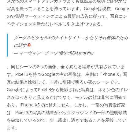
スが他のスマートフォンカメラよりも低照度の環境で鮮やかな
写真を撮っていることを誇っています。Googleは現在、Google
のVP製品マーケティングによる最新の広告に従って、写真コン
ペティションを新たなレベルに引き上げつつある。
グーグルピクセル3のナイトサイト – かなりそれ自体のため
に話す
— マーヴィン・チャウ (@theREALmarvin)
、同じシーンの2つの画像、全く異なる結果が共有されていま
す。Pixel 3を持つGoogleの右の画像は、左側の「Phone X」写
真の結果と比較して、非常に明確で明るい夜のシーンです。
GoogleによってPixel 3から撮影された写真は、ネオン色のドレ
スがはっきりと見えるだけでなく、モデルの顔は非常に明確で
あり、iPhone XSでは見えません。しかし、一部の写真愛好家
は、Pixel 3の写真の結果がバックグラウンドの一部の照明領域
を破壊しているので、少し露出し過ぎであることを示唆してい
ます。