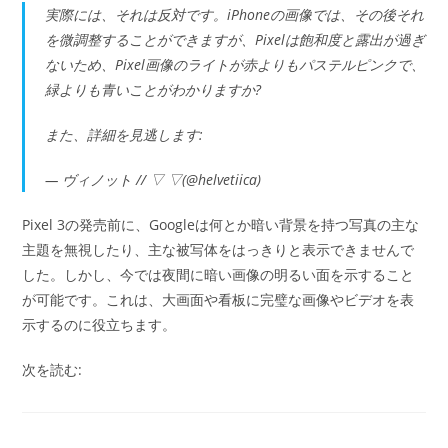
実際には、それは反対です。iPhoneの画像では、その後それ
を微調整することができますが、Pixelは飽和度と露出が過ぎ
ないため、Pixel画像のライトが赤よりもパステルピンクで、
緑よりも青いことがわかりますか?
また、詳細を見逃します:
— ヴィノット // ▽ ▽(@helvetiica)
Pixel 3の発売前に、Googleは何とか暗い背景を持つ写真の主な
主題を無視したり、主な被写体をはっきりと表示できませんで
した。しかし、今では夜間に暗い画像の明るい面を示すること
が可能です。これは、大画面や看板に完璧な画像やビデオを表
示するのに役立ちます。
次を読む: