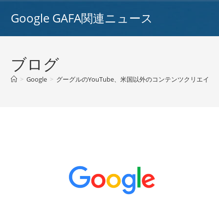
コ
Google GAFA関連ニュース
ン
テ
ン
ツ
ブログ
へ
ス
>
Google
>
グーグルのYouTube、米国以外のコンテンツクリエイタ
キ
ッ
プ