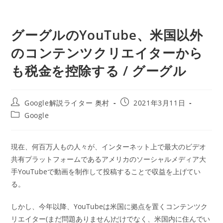
グーグルのYouTube、米国以外
のコンテンツクリエイターから
も税金を控除する / グーグル
投
投
Google解説ライター 奥村
2021年3月11日
稿
稿
投
Google
者:
公
稿
開
カ
日:
テ
現在、何百万人もの人々が、インターネット上で最大のビデオ
ゴ
共有プラットフォームであるアメリカのソーシャルメディア大
リ
ー:
手YouTubeで動画を制作して投稿することで収益を上げてい
る。
しかし、今年以降、YouTubeは米国に拠点を置くコンテンツク
リエイター(まだ問題ありません)だけでなく、米国内に住んでい