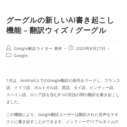
グーグルの新しいAI書き起こし
機能 – 翻訳ウィズ / グーグル
投
投
Google解説ライター 奥村
2020年8月27日
稿
稿
投
Google
者:
公
稿
開
カ
日:
テ
ゴ
1月は、Android上でのGoogle翻訳の発売をマークし、フランス
リ
ー:
語、ドイツ語、ポルトガル語、英語、タイ語、ヒンディー語、
スペイン語、ロシア語を含む8つの言語の間の翻訳を書き起こし
ました。
この機能により、Google翻訳ユーザーは翻訳された音声をテキ
ストに書き起すことができます。ジッフィーで!リアルタイムの