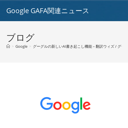
コ
Google GAFA関連ニュース
ン
テ
ン
ツ
ブログ
へ
ス
>
Google
>
グーグルの新しいAI書き起こし機能 – 翻訳ウィズ / グー
キ
ッ
プ