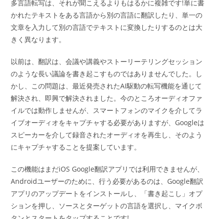
多言語転写は、それが聞こえるよりもはるかに複雑です!単に書
かれたテキストをある言語から別の言語に翻訳したり、単一の
文章を入力して別の言語でテキストに変換したりするのとは大
きく異なります。
以前は、翻訳は、会議や講義やストーリーテリングセッション
のような長い議論を書き起こすものではありませんでした。し
かし、この問題は、最近発売されたAI駆動の転写機能を通じて
解決され、即興で解決されました。今のところオーディオファ
イルでは動作しませんが、スマートフォンのマイクを介してラ
イブオーディオをキャプチャする必要がありますが、Googleは
スピーカーを介して録音されたオーディオを再生し、そのよう
にキャプチャすることを提案しています。
この機能はまだiOS Google翻訳アプリでは利用できませんが、
Androidユーザーのために、行う必要があるのは、Google翻訳
アプリのアップデートをインストールし、「書き起こし」オプ
ションを押し、ソースとターゲットの言語を選択し、マイクボ
タンとスタートをタップすることです!