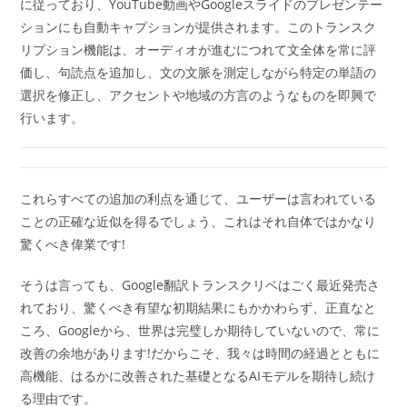
に従っており、YouTube動画やGoogleスライドのプレゼンテー
ションにも自動キャプションが提供されます。このトランスク
リプション機能は、オーディオが進むにつれて文全体を常に評
価し、句読点を追加し、文の文脈を測定しながら特定の単語の
選択を修正し、アクセントや地域の方言のようなものを即興で
行います。
これらすべての追加の利点を通じて、ユーザーは言われている
ことの正確な近似を得るでしょう、これはそれ自体ではかなり
驚くべき偉業です!
そうは言っても、Google翻訳トランスクリベはごく最近発売さ
れており、驚くべき有望な初期結果にもかかわらず、正直なと
ころ、Googleから、世界は完璧しか期待していないので、常に
改善の余地があります!だからこそ、我々は時間の経過とともに
高機能、はるかに改善された基礎となるAIモデルを期待し続け
る理由です。