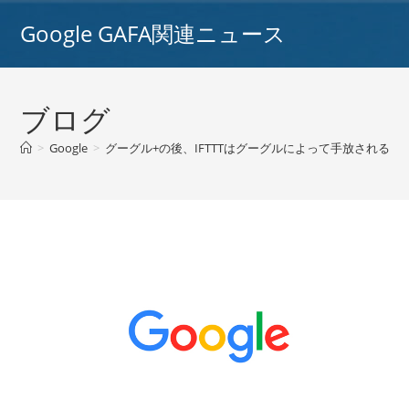
コ
Google GAFA関連ニュース
ン
テ
ン
ツ
ブログ
へ
ス
>
Google
>
グーグル+の後、IFTTTはグーグルによって手放される次の行
キ
ッ
プ