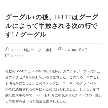
グーグル+の後、IFTTTはグーグ
ルによって手放される次の行で
す! / グーグル
投
投
Google解説ライター 奥村
2020年9月2日
稿
稿
投
Google
者:
公
稿
開
カ
日:
テ
複数のGoogleは、Gmailやその他のアカウントデータへの第三
ゴ
者のアクセスを制限していると発表した。このため、そのこと
リ
ー:
も明らかになった。このステップは、ユーザーのプライバシー
が既に悪用されるのを防ぐために行われました。しかし、衝撃
的な出来事の中で、IFTTTも10月に発表されたスイープの一部と
して影響を受けると最近報告されました。