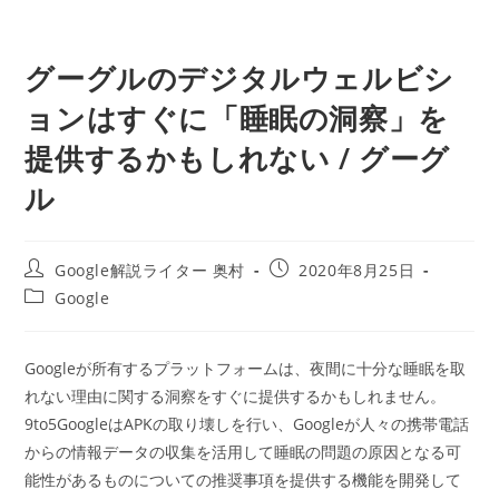
グーグルのデジタルウェルビシ
ョンはすぐに「睡眠の洞察」を
提供するかもしれない / グーグ
ル
投
投
Google解説ライター 奥村
2020年8月25日
稿
稿
投
Google
者:
公
稿
開
カ
日:
テ
Googleが所有するプラットフォームは、夜間に十分な睡眠を取
ゴ
れない理由に関する洞察をすぐに提供するかもしれません。
リ
ー:
9to5GoogleはAPKの取り壊しを行い、Googleが人々の携帯電話
からの情報データの収集を活用して睡眠の問題の原因となる可
能性があるものについての推奨事項を提供する機能を開発して