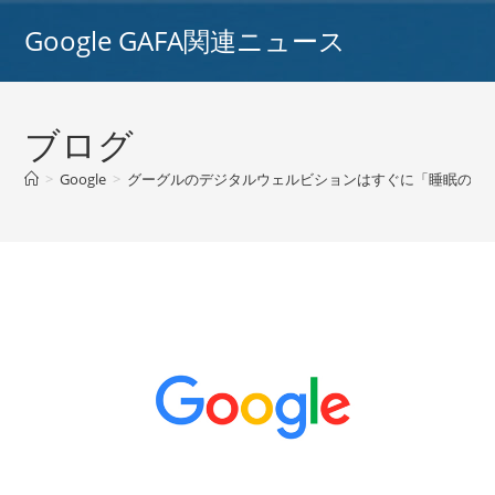
コ
Google GAFA関連ニュース
ン
テ
ン
ツ
ブログ
へ
ス
>
Google
>
グーグルのデジタルウェルビションはすぐに「睡眠の洞察
キ
ッ
プ