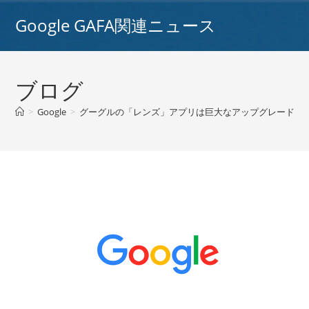
コ
Google GAFA関連ニュース
ン
テ
ン
ツ
ブログ
へ
ス
>
Google
>
グーグルの「レンズ」アプリは巨大なアップグレードを取得
キ
ッ
プ