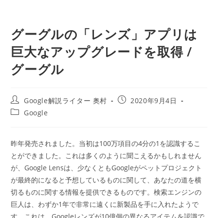
グーグルの「レンズ」アプリは
巨大なアップグレードを取得 /
グーグル
投
投
Google解説ライター 奥村
2020年9月4日
稿
稿
投
Google
者:
公
稿
開
カ
日:
テ
昨年発売されました。当初は100万項目の4分の1を認識するこ
ゴ
とができました。これは多くのように聞こえるかもしれません
リ
ー:
が、Google Lensは、少なくともGoogleがペットプロジェクト
が最終的になると予想しているものに関して、あなたの道を横
切るものに関する情報を提供できるものです。検索エンジンの
巨人は、わずか1年で非常に遠くに新製品を手に入れたようで
す。これは、Googleレンズが10億個の異なるアイテムを認識で