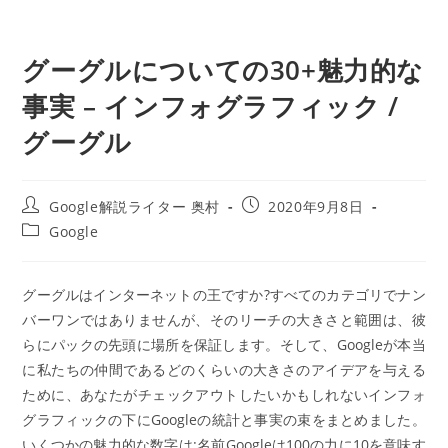
グーグルについての30+魅力的な
事実 – インフォグラフィック /
グーグル
投
投
Google解説ライター 奥村
2020年9月8日
稿
稿
投
Google
者:
公
稿
開
カ
日:
テ
グーグルはインターネットの王ですか?すべてのカテゴリでナン
ゴ
バーワンではありませんが、そのリーチの大きさと範囲は、彼
リ
ー:
らにパックの先頭に場所を保証します。そして、Googleが本当
に私たちの仲間であるどのくらいの大きさのアイデアを与える
ために、あなたがチェックアウトしたいかもしれないインフォ
グラフィックの下にGoogleの統計と事実の束をまとめました。
いくつかの魅力的な数字は:名前Googleは100の力に10を意味す