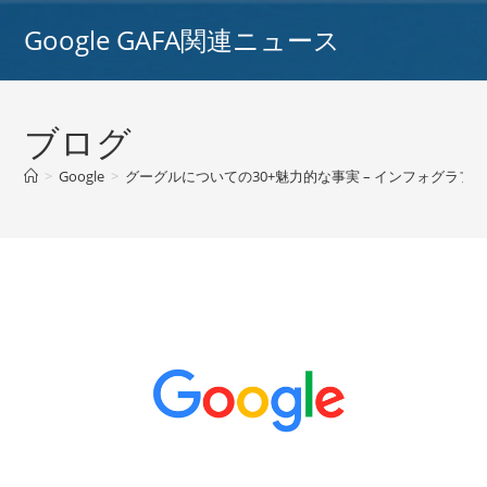
コ
Google GAFA関連ニュース
ン
テ
ン
ツ
ブログ
へ
ス
>
Google
>
グーグルについての30+魅力的な事実 – インフォグラフィ
キ
ッ
プ