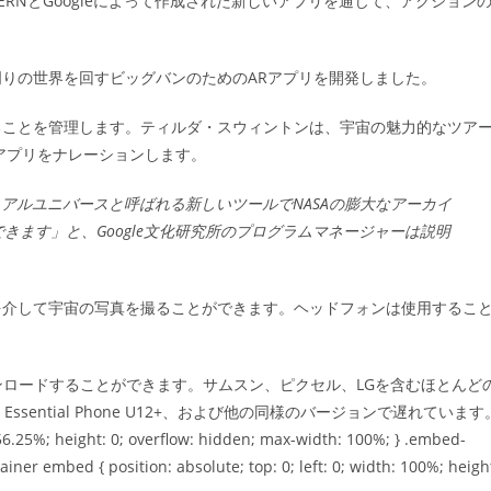
RNとGoogleによって作成された新しいアプリを通じて、アクション
ゴ
リ
:
りの世界を回すビッグバンのためのARアプリを開発しました。
ることを管理します。ティルダ・スウィントンは、宇宙の魅力的なツア
アプリをナレーションします。
ジュアルユニバースと呼ばれる新しいツールでNASAの膨大なアーカイ
できます」と、Google文化研究所のプログラムマネージャーは説明
を介して宇宙の写真を撮ることができます。ヘッドフォンは使用するこ
にダウンロードすることができます。サムスン、ピクセル、LGを含むほとんど
ssential Phone U12+、および他の同様のバージョンで遅れています
56.25%; height: 0; overflow: hidden; max-width: 100%; } .embed-
ner embed { position: absolute; top: 0; left: 0; width: 100%; heigh