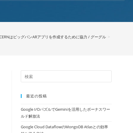
CERNはビッグバンARアプリを作成するために協力 / グーグル
>
最近の投稿
Google I/OパズルでGeminiを活用したボーナスワー
ルド解放法
Google Cloud DataflowのMongoDB Atlasとの効率