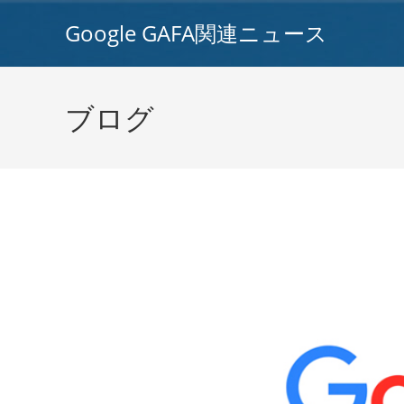
コ
Google GAFA関連ニュース
ン
テ
ン
ツ
ブログ
へ
ス
キ
ッ
プ