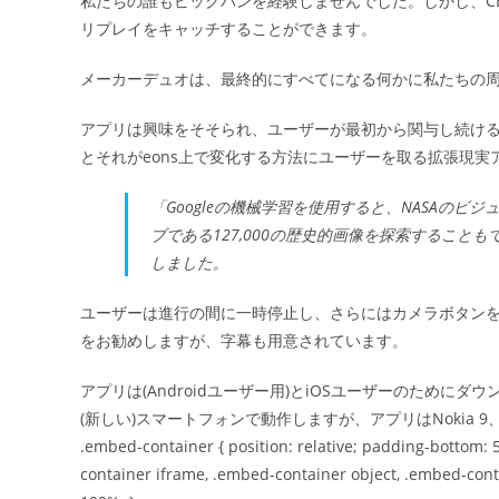
私たちの誰もビッグバンを経験しませんでした。しかし、CE
日:
リプレイをキャッチすることができます。
ー
メーカーデュオは、最終的にすべてになる何かに私たちの周
アプリは興味をそそられ、ユーザーが最初から関与し続け
とそれがeons上で変化する方法にユーザーを取る拡張現実
「Googleの機械学習を使用すると、NASAのビ
ブである127,000の歴史的画像を探索することも
しました。
ユーザーは進行の間に一時停止し、さらにはカメラボタン
をお勧めしますが、字幕も用意されています。
アプリは(Androidユーザー用)とiOSユーザーのため
(新しい)スマートフォンで動作しますが、アプリはNokia 9、E
.embed-container { position: relative; padding-bottom: 
container iframe, .embed-container object, .embed-contai