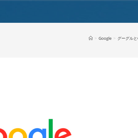
>
Google
>
グーグルと