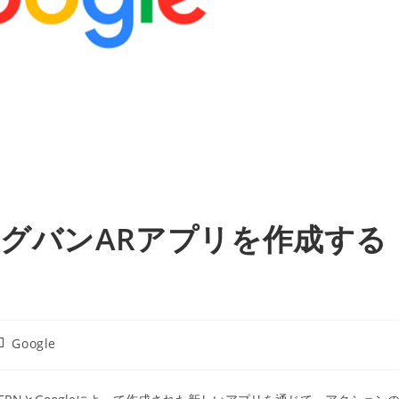
ッグバンARアプリを作成する
投
Google
稿
カ
テ