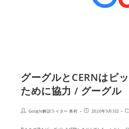
グーグルとCERNはビ
ために協力 / グーグル
投
投
Google解説ライター 奥村
2020年9月3日
稿
稿
者:
公
開