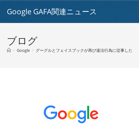
コ
Google GAFA関連ニュース
ン
テ
ン
ツ
ブログ
へ
ス
>
Google
>
グーグルとフェイスブックが再び違法行為に従事したと伝え
キ
ッ
プ