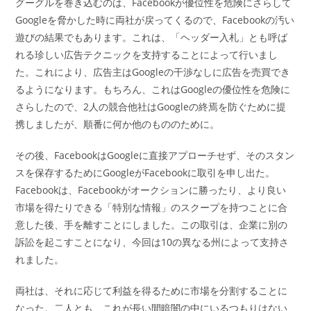
グーグルを巻き込むのは、Facebookが優位性を危険にさらして
Googleを脅かした時に両社が戻ってくるので、Facebookの汚い
遊びの結果でもあります。これは、「ヘッダー入札」とも呼ば
れる珍しい広告テクニックを支持することによって行いまし
た。これにより、広告主はGoogleの干渉なしに広告を売買でき
るようになります。もちろん、これはGoogleの優位性を危険に
さらしたので、2人の競合他社はGoogleの終焉を防ぐために提
携しましたが、順番に何か他のもののために。
その後、FacebookはGoogleに直接アプローチせず、そのスタン
スを保存するためにGoogleがFacebookに取引を申し出た。
Facebookは、Facebookがオークションに勝ったり、より良い
市場を得たりできる「特別な情報」のスクープを持つことに合
意した後、手を離すことにしました。この取引は、企業に別の
訴訟を起こすことになり、今回は10の異なる州によって支持さ
れました。
両社は、それに応じて利益を得るために市場を分割することに
なった。二人とも、これが長い間暗闇の中にいるつもりはない