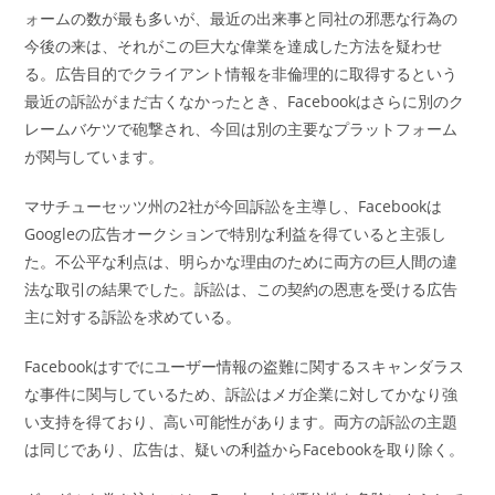
ォームの数が最も多いが、最近の出来事と同社の邪悪な行為の
今後の来は、それがこの巨大な偉業を達成した方法を疑わせ
る。広告目的でクライアント情報を非倫理的に取得するという
最近の訴訟がまだ古くなかったとき、Facebookはさらに別のク
レームバケツで砲撃され、今回は別の主要なプラットフォーム
が関与しています。
マサチューセッツ州の2社が今回訴訟を主導し、Facebookは
Googleの広告オークションで特別な利益を得ていると主張し
た。不公平な利点は、明らかな理由のために両方の巨人間の違
法な取引の結果でした。訴訟は、この契約の恩恵を受ける広告
主に対する訴訟を求めている。
Facebookはすでにユーザー情報の盗難に関するスキャンダラス
な事件に関与しているため、訴訟はメガ企業に対してかなり強
い支持を得ており、高い可能性があります。両方の訴訟の主題
は同じであり、広告は、疑いの利益からFacebookを取り除く。