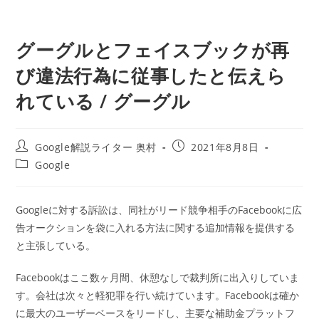
グーグルとフェイスブックが再
び違法行為に従事したと伝えら
れている / グーグル
投
投
Google解説ライター 奥村
2021年8月8日
稿
稿
投
Google
者:
公
稿
開
カ
日:
テ
Googleに対する訴訟は、同社がリード競争相手のFacebookに広
ゴ
告オークションを袋に入れる方法に関する追加情報を提供する
リ
ー:
と主張している。
Facebookはここ数ヶ月間、休憩なしで裁判所に出入りしていま
す。会社は次々と軽犯罪を行い続けています。Facebookは確か
に最大のユーザーベースをリードし、主要な補助金プラットフ