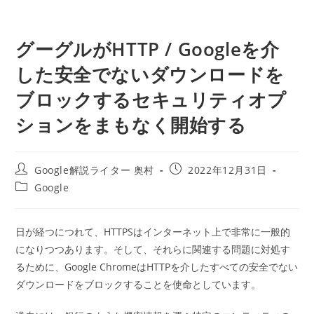
グーグルがHTTP / Googleを介
した安全でないダウンロードを
ブロックするセキュリティオプ
ションをまもなく開始する
投
投
Google解説ライター 奥村
2022年12月31日
稿
稿
投
Google
者:
公
稿
開
カ
日:
テ
日が経つにつれて、HTTPSはインターネット上で非常に一般的
ゴ
になりつつあります。そして、それらに関連する問題に対処す
リ
ー:
るために、Google ChromeはHTTPを介したすべての安全でない
ダウンロードをブロックすることを使命としています。