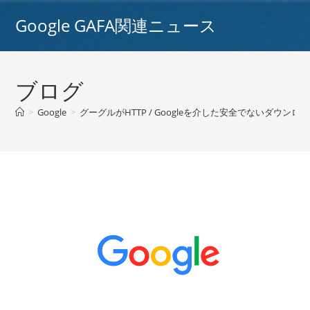
コ
Google GAFA関連ニュース
ン
テ
ン
ツ
ブログ
へ
ス
>
Google
>
グーグルがHTTP / Googleを介した安全でないダ
キ
ッ
プ