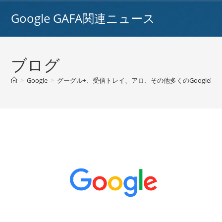
コ
Google GAFA関連ニュース
ン
テ
ン
ツ
ブログ
へ
ス
>
Google
>
グーグル+、受信トレイ、アロ、その他多くのGoogle製品
キ
ッ
プ