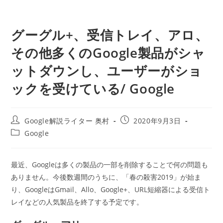
グーグル+、受信トレイ、アロ、
その他多くのGoogle製品がシャ
ットダウンし、ユーザーがショ
ックを受けている/ Google
投
投
Google解説ライター 奥村
2020年9月3日
稿
稿
投
Google
者:
公
稿
開
カ
日:
テ
最近、Googleは多くの製品の一部を削除することで何の問題も
ゴ
ありません。今後数週間のうちに、「春の殺害2019」が始ま
リ
ー:
り、GoogleはGmail、Allo、Google+、URL短縮器による受信ト
レイなどの人気製品を終了する予定です。