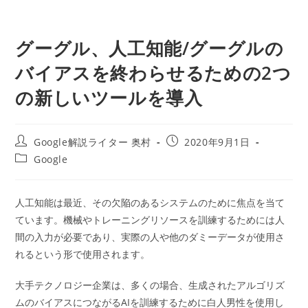
グーグル、人工知能/グーグルの
バイアスを終わらせるための2つ
の新しいツールを導入
投
投
Google解説ライター 奥村
2020年9月1日
稿
稿
投
Google
者:
公
稿
開
カ
日:
テ
人工知能は最近、その欠陥のあるシステムのために焦点を当て
ゴ
ています。機械やトレーニングリソースを訓練するためには人
リ
ー:
間の入力が必要であり、実際の人や他のダミーデータが使用さ
れるという形で使用されます。
大手テクノロジー企業は、多くの場合、生成されたアルゴリズ
ムのバイアスにつながるAIを訓練するために白人男性を使用し