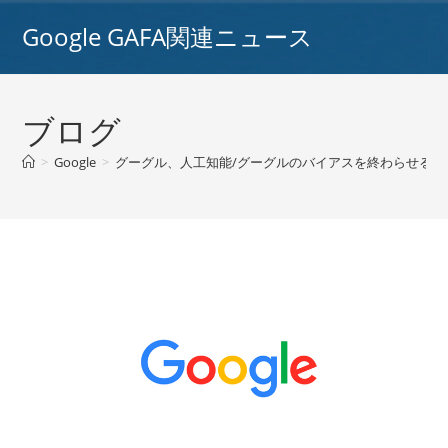
コ
Google GAFA関連ニュース
ン
テ
ン
ツ
ブログ
へ
ス
>
Google
>
グーグル、人工知能/グーグルのバイアスを終わらせるた
キ
ッ
プ