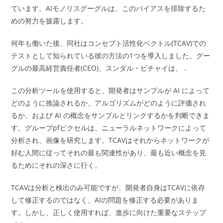
ています。AIモノリスグーグルは、このバイアスを排除するた
めの努力を披露します。
何年も働いた後、同社はコンセプト活性化ベクトル(TCAV)での
テストとして知られている彼の方法の1つを導入しました。グー
グルの最高経営責任者(CEO)、スンダル・ピチャイは、 .
この分析ツールを使用すると、開発者はサンプルが AI によって
どのように推論されるか、アルゴリズムがどのように評価され
るか、および AI の概念をサンプルとリンクするかを判断できま
す。グループpfピクセルは、ニューラルネットワークによって
分析され、画像を研究します。TCAVはそれからネットワークが
好む人間に従ってそれの最も関連性があり、最も近い概念を見
るためにそれの深さに行く。
TCAVは分析と検出のみ可能ですが、開発者自身はTCAVに依存
して修正するのではなく、AIの問題を修正する必要がありま
す。しかし、正しく使用すれば、進歩に向けた重要なステップ