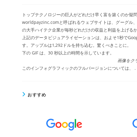
稿
稿
者:
公
開
トップテクノロジーの巨人がどれだけ早く富を築くのか疑問
日:
worldpayzinc.comと呼ばれるウェブサイトは、
ー
の大手ハイテク企業が毎秒どれだけの収益と利益を上げる
上記のデータビジュアライゼーションは、およそ1秒でGoogl
す。アップルは1,292ドルを持ち込む。驚くべきことに。
下の GIF は、30 秒以上の時間を示しています。
画像をク
このインフォグラフィックのフルバージョンについては、 .
おすすめ