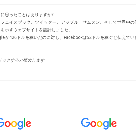
稿
カ
テ
に思ったことはありますか?
ゴ
グーグル、フェイスブック、ツイッター、アップル、サムスン、そして世界中の
リ
:
かを示すウェブサイトを設計しました。
eが426ドルを稼いだのに対し、Facebookは52ドルを稼ぐと伝えてい
リックすると拡大します