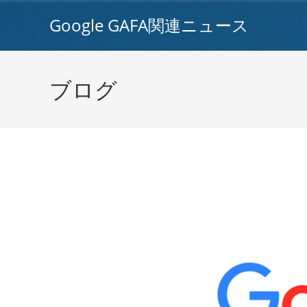
コ
Google GAFA関連ニュース
ン
テ
ン
ツ
ブログ
へ
ス
キ
ッ
プ