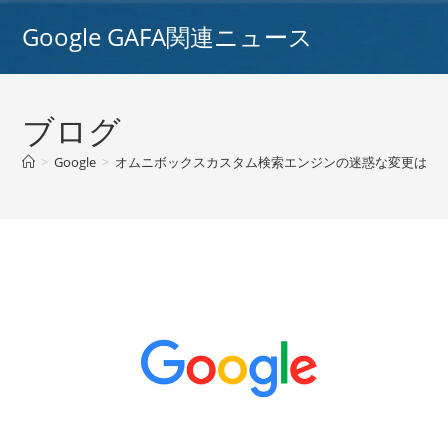
コ
Google GAFA関連ニュース
ン
テ
ン
ツ
ブログ
へ
ス
>
Google
>
オムニボックスカスタム検索エンジンの迷惑な変更は、Goog
キ
ッ
プ