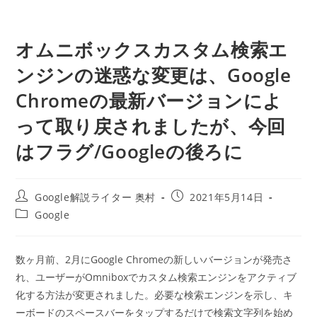
オムニボックスカスタム検索エ
ンジンの迷惑な変更は、Google
Chromeの最新バージョンによ
って取り戻されましたが、今回
はフラグ/Googleの後ろに
投
投
Google解説ライター 奥村
2021年5月14日
稿
稿
投
Google
者:
公
稿
開
カ
日:
テ
数ヶ月前、2月にGoogle Chromeの新しいバージョンが発売さ
ゴ
れ、ユーザーがOmniboxでカスタム検索エンジンをアクティブ
リ
ー:
化する方法が変更されました。必要な検索エンジンを示し、キ
ーボードのスペースバーをタップするだけで検索文字列を始め