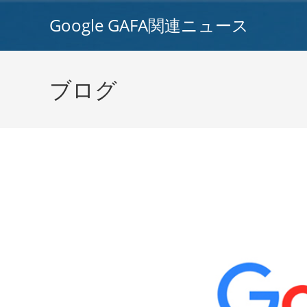
コ
Google GAFA関連ニュース
ン
テ
ン
ツ
ブログ
へ
ス
キ
ッ
プ