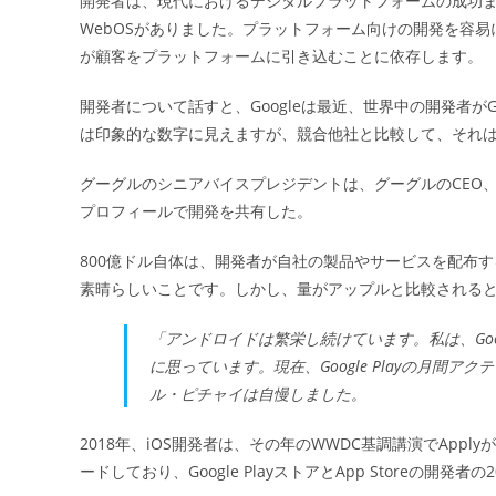
開発者は、現代におけるデジタルプラットフォームの成功
日:
WebOSがありました。プラットフォーム向けの開発を容
が顧客をプラットフォームに引き込むことに依存します。
開発者について話すと、Googleは最近、世界中の開発者がG
は印象的な数字に見えますが、競合他社と比較して、それ
グーグルのシニアバイスプレジデントは、グーグルのCEO、
プロフィールで開発を共有した。
800億ドル自体は、開発者が自社の製品やサービスを配布する
素晴らしいことです。しかし、量がアップルと比較されると、
「アンドロイドは繁栄し続けています。私は、Goog
に思っています。現在、Google Playの月間ア
ル・ピチャイは自慢しました。
2018年、iOS開発者は、その年のWWDC基調講演でAp
ードしており、Google PlayストアとApp Storeの開