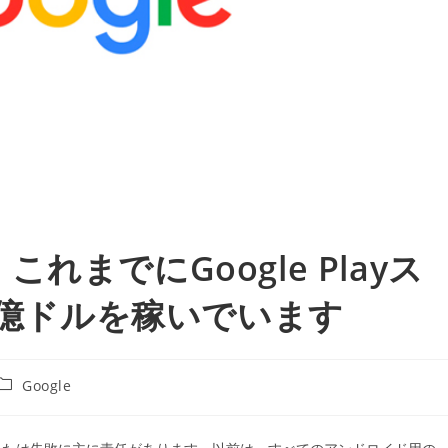
までにGoogle Playス
0億ドルを稼いでいます
投
Google
稿
カ
テ