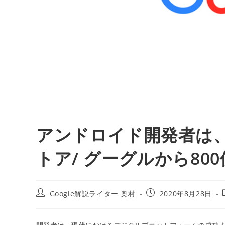
アンドロイド開発者は、これ
トア/ グーグルから80
投
投
Google解説ライター 奥村
2020年8月28日
稿
稿
者:
公
開