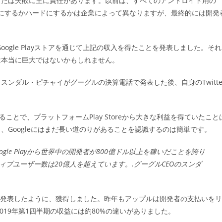
または失敗に主に責任があります。以前は、すべてのアンドロイド用の
ゴ
易にするかハードにするかは企業によって異なりますが、最終的には開発
リ
ー:
oogle Playストアを通じて上記の収入を得たことを発表しました。それ
は本当に巨大ではないかもしれません。
スンダル・ピチャイがグーグルの決算電話で発表した後、自身のTwitte
ことで、プラットフォームPlay Storeから大きな利益を得ていたこと
Googleにはまだ長い道のりがあることを認識するのは簡単です。
le Playから世界中の開発者が800億ドル以上を稼いだことを誇り
クティブユーザー数は20億人を超えています。.グーグルCEOのスンダ
plyが発表したように、獲得しました。昨年もアップルは開発者の支払いをリ
発者の2019年第1四半期の収益には約80%の違いがありました。