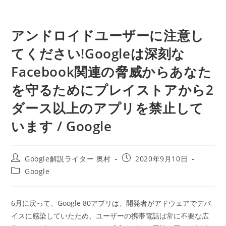
アンドロイドユーザーに注意し
てください!Googleは深刻な
Facebook関連の脅威からあなた
を守るためにプレイストアから2
ダース以上のアプリを禁止して
います / Google
投
投
Google解説ライター 奥村
2020年9月10日
稿
稿
投
Google
者:
公
稿
開
カ
日:
テ
6月に戻って、Google 80アプリは、開発者がアドウェアでデバ
ゴ
イスに感染していたため、ユーザーの携帯電話は常に不要な広
リ