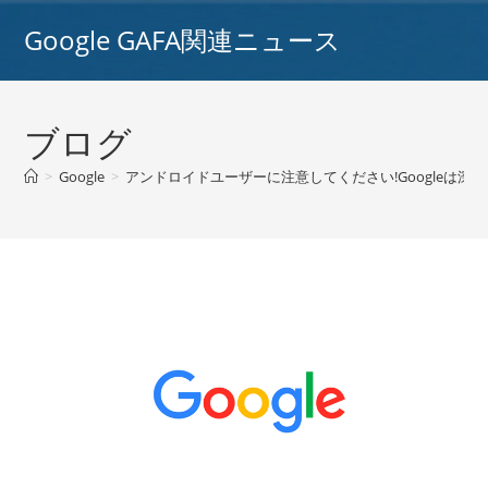
コ
Google GAFA関連ニュース
ン
テ
ン
ツ
ブログ
へ
ス
>
Google
>
アンドロイドユーザーに注意してください!Googleは深刻
キ
ッ
プ