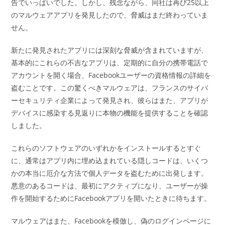
ー:
告でいっぱいでした。しかし、残念ながら、同社は再び25以上
のマルウェアアプリを発見したので、脅威はまだ終わっていま
せん。
新たに発見されたアプリには深刻な脅威が含まれていますが、
基本的にこれらの不吉なアプリは、定期的に自分の携帯電話で
アカウントを開く場合、Facebookユーザーの資格情報の詳細を
盗むことです。この驚くべきマルウェアは、フランスのサイバ
ーセキュリティ企業によって発見され、彼らはまた、アプリが
デバイスに感染する見返りに本物の機能を提供することを確認
しました。
これらのソフトウェアのいずれかをインストールするとすぐ
に、通常はアプリ内に埋め込まれている隠しコードは、いくつ
かの本当に厄介な方法で個人データを盗むために出発します。
悪意のあるコードは、最初にアクティブになり、ユーザーが操
作を開始するためにFacebookアプリを開いたときに待ちます。
マルウェアはまた、Facebookを模倣し、偽のログインページに