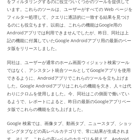
ー:
をフィルタリングするのに役立ついくつかのツールを提供して
います。これらのツールは、ユーザーがすべての Web ページを
フィルター処理して、クエリに逐語的に一致する結果を見つけ
るのにも役立ちます。以前は、これらの機能はGoogle用の
Androidアプリでは利用できませんでしたが、昨日、同社は上
記の機能に付属していたGoogle Androidアプリ用の最新のベー
タ版をリリースしました。
同社は、ユーザーが通常のホーム画面ウィジェット検索ツール
ではなく、アシスタント統合ツールとしてGoogleアプリを使用
できるように、Androidアプリでこれらのツールを立ち上げま
した。Google Androidアプリはこれらの機能を欠き、人々は代
わりにクロムを使用しました。今、同社はこの側面で働いてい
るようで、レポートによると、昨日の最新のGoogleアプリベー
タ版でこれらの機能を立ち上げました。
Google 検索では、画像タブ、動画タブ、ニュースタブ、ショッ
ピングタブなどの高レベルカテゴリで、常に結果が生成されま
す。そして、これらの高レベルのカテゴリを超えて、Android