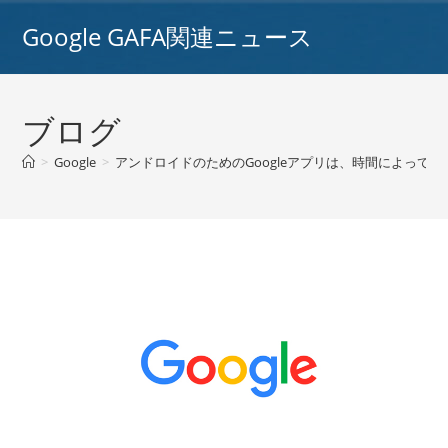
コ
Google GAFA関連ニュース
ン
テ
ン
ツ
ブログ
へ
ス
>
Google
>
アンドロイドのためのGoogleアプリは、時間によって
キ
ッ
プ