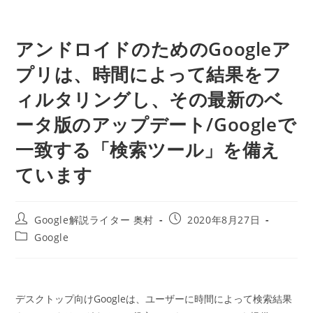
アンドロイドのためのGoogleア
プリは、時間によって結果をフ
ィルタリングし、その最新のベ
ータ版のアップデート/Googleで
一致する「検索ツール」を備え
ています
投
投
Google解説ライター 奥村
2020年8月27日
稿
稿
投
Google
者:
公
稿
開
カ
日:
テ
ゴ
デスクトップ向けGoogleは、ユーザーに時間によって検索結果
リ