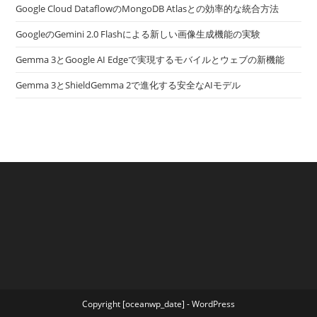
Google Cloud DataflowのMongoDB Atlasとの効率的な統合方法
GoogleのGemini 2.0 Flashによる新しい画像生成機能の実験
Gemma 3とGoogle AI Edgeで実現するモバイルとウェブの新機能
Gemma 3とShieldGemma 2で進化する安全なAIモデル
Copyright [oceanwp_date] - WordPress