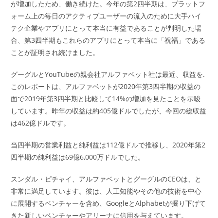
が増加したため、働き続けた。今年の第2四半期は、プラットフ
ォーム上の毎日のアクティブユーザーの流入のために大手ハイ
テク企業やアプリにとって本当に有益であることが判明した場
合、第3四半期もこれらのアプリにとって本当に「祝福」である
ことが証明され続けました。
グーグルとYouTubeの親会社アルファベット社は最近、収益を.
このレポートは、アルファベットが2020年第3四半期の収益の
面で2019年第3四半期と比較して14%の増加を見たことを示唆
しています。昨年の収益は約405億ドルでしたが、今回の総収益
は462億ドルです。
当四半期の営業利益と純利益は112億ドルで推移し、2020年第2
四半期の純利益は69億6,000万ドルでした。
スンダル・ピチャイ、アルファベットとグーグルのCEOは、と
非常に満足しています。彼は、人工知能やその他の技術を中心
に展開するベンチャーを含め、GoogleとAlphabetが掘り下げて
きた新しいベンチャーやアリーナに信用を与えています。