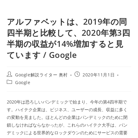
アルファベットは、2019年の同
四半期と比較して、2020年第3四
半期の収益が14%増加すると見
ています / Google
投
投
Google解説ライター 奥村
2020年11月1日
稿
稿
投
Google
者:
公
稿
開
カ
日:
テ
2020年は恐ろしいパンデミックで始まり、今年の第4四半期で
ゴ
す。ハイテク企業は、ビジネス、ユーザーの成長、収益に多く
リ
ー:
の変動を見ました。ほとんどの企業はパンデミックのために閉
鎖しなければならなかったが、これらのハイテク大手は、パン
デミックによる世界的なロックダウンのためにサービスの需要