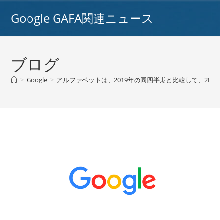
コ
Google GAFA関連ニュース
ン
テ
ン
ツ
ブログ
へ
ス
>
Google
>
アルファベットは、2019年の同四半期と比較して、2020年
キ
ッ
プ