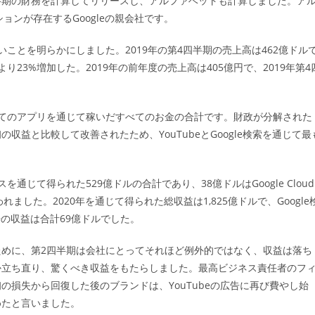
四半期の財務を計算してリリースし、アルファベットも計算しました。ア
ゴ
ョンが存在するGoogleの親会社です。
リ
:
ことを明らかにしました。2019年の第4四半期の売上高は462億ドル
り23%増加した。2019年の前年度の売上高は405億円で、2019年第4
てのアプリを通じて稼いだすべてのお金の合計です。財政が分解された
益と比較して改善されたため、YouTubeとGoogle検索を通じて最
を通じて得られた529億ドルの合計であり、38億ドルはGoogle Cloud
行われました。2020年を通じて得られた総収益は1,825億ドルで、Google
告の収益は合計69億ドルでした。
めに、第2四半期は会社にとってそれほど例外的ではなく、収益は落ち
か立ち直り、驚くべき収益をもたらしました。最高ビジネス責任者のフ
損失から回復した後のブランドは、YouTubeの広告に再び費やし始
めたと言いました。