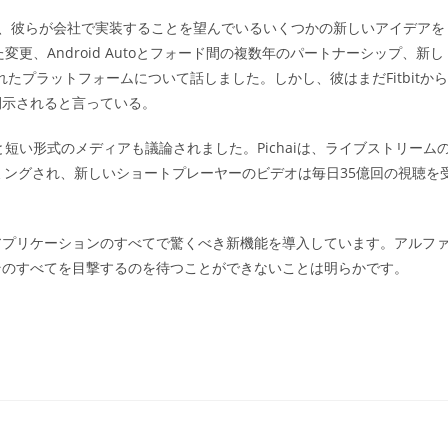
haiは、彼らが会社で実装することを望んでいるいくつかの新しいアイデアを
た変更、Android Autoとフォード間の複数年のパートナーシップ、新し
れたプラットフォームについて話しました。しかし、彼はまだFitbitから
開示されると言っている。
と短い形式のメディアも議論されました。Pichaiは、ライブストリーム
ミングされ、新しいショートプレーヤーのビデオは毎日35億回の視聴を
アプリケーションのすべてで驚くべき新機能を導入しています。アルフ
そのすべてを目撃するのを待つことができないことは明らかです。