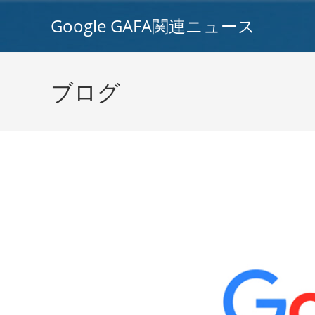
コ
Google GAFA関連ニュース
ン
テ
ン
ツ
ブログ
へ
ス
キ
ッ
プ