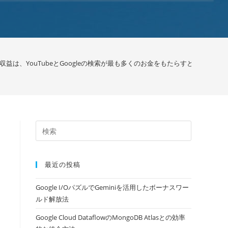
益は、YouTubeとGoogleの検索が最も多くのお金をもたらすと増加 / グー
最近の投稿
Google I/OパズルでGeminiを活用したボーナスワー
ルド解放法
Google Cloud DataflowのMongoDB Atlasとの効率