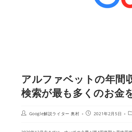
アルファベットの年間収益は
検索が最も多くのお金を
投
投
Google解説ライター 奥村
2021年2月5日
稿
稿
者:
公
開