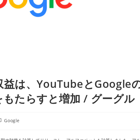
、YouTubeとGoogle
もたらすと増加 / グーグル
投
Google
稿
カ
テ