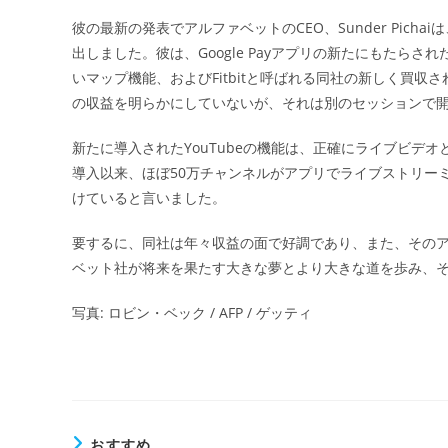
彼の最新の発表でアルファベットのCEO、Sunder Pic
出しました。彼は、Google Payアプリの新たにもたらされ
いマップ機能、およびFitbitと呼ばれる同社の新しく買収さ
の収益を明らかにしていないが、それは別のセッションで
新たに導入されたYouTubeの機能は、正確にライブビデオ
導入以来、ほぼ50万チャンネルがアプリでライブストリー
けていると言いました。
要するに、同社は年々収益の面で好調であり、また、その
ベット社が将来を果たす大きな夢とより大きな道を歩み、
写真: ロビン・ベック / AFP / ゲッティ
おすすめ