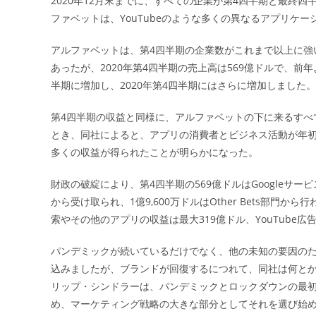
2020年12月末までに、すべての企業が第4四半期と最終
日:
ファベットは、YouTubeのような多くの異なるアプリケーシ
ー
アルファベットは、第4四半期の企業数がこれまで以上に強い
あったが、2020年第4四半期の売上高は569億ドルで、前年よ
半期に増加し、2020年第4四半期にはさらに増加しました。
第4四半期の収益と同様に、アルファベットの下に来るすべ
とき、同社によると、アプリの消費者とビジネス活動が年初の収
多くの収益が得られたことが明らかになった。
財政の破綻により、第4四半期の569億ドルはGoogleサービス
から受け取られ、1億9,600万ドルはOther Bets部門から
索やその他のアプリの収益は最大319億ドル、YouTube広
パンデミックが続いているだけでなく、他の未知の要因のた
込みましたが、ブランドが回復するにつれて、同社は何と
リップ・シンドラーは、パンデミックとロックダウンの最初の
め、マーケティング戦略の大きな部分としてそれを選び始