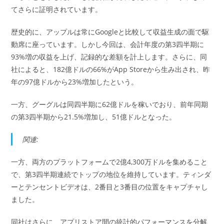
てさらに証明されています。
歴史的に、アップルは常にGoogleと比較して収益生成の面で駆
動席に座っています。しかし今回は、会計年度の第3四半期に
93%増の収益を上げ、記録的な差額を計上します。さらに、同
社によると、182億ドルの66%がApp Storeから生み出され、昨
年の97億ドルから23%増加したという。
一方、グーグルは同四半期に62億ドルを稼いでおり、前年同期
の第3四半期から21.5%増加し、51億ドルとなった。
関連:
一方、両方のプラットフォームで2億4,300万ドルを集めること
で、第3四半期連続でトップの地位を維持しています。ティンダ
ーとテンセントビデオは、2番目と3番目の位置をキャプチャし
ました。
同社はさらに、アプリストア間の統計的パフォーマンスを分解