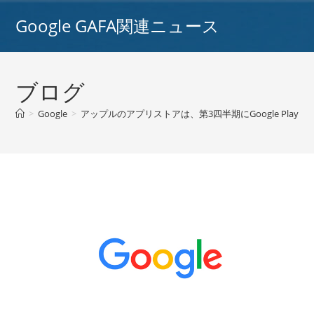
コ
Google GAFA関連ニュース
ン
テ
ン
ツ
ブログ
へ
ス
>
Google
>
アップルのアプリストアは、第3四半期にGoogle Play
キ
ッ
プ