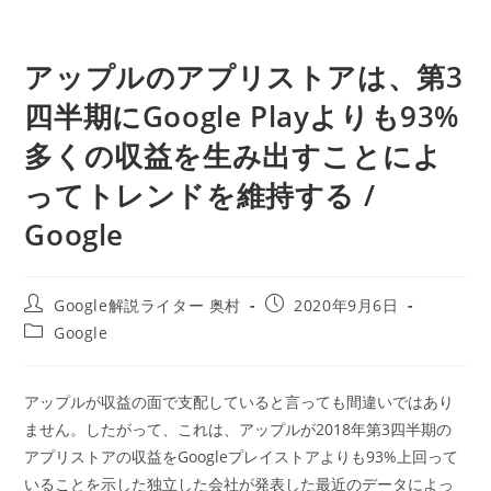
アップルのアプリストアは、第3
四半期にGoogle Playよりも93%
多くの収益を生み出すことによ
ってトレンドを維持する /
Google
投
投
Google解説ライター 奥村
2020年9月6日
稿
稿
投
Google
者:
公
稿
開
カ
日:
テ
アップルが収益の面で支配していると言っても間違いではあり
ゴ
ません。したがって、これは、アップルが2018年第3四半期の
リ
ー:
アプリストアの収益をGoogleプレイストアよりも93%上回って
いることを示した独立した会社が発表した最近のデータによっ