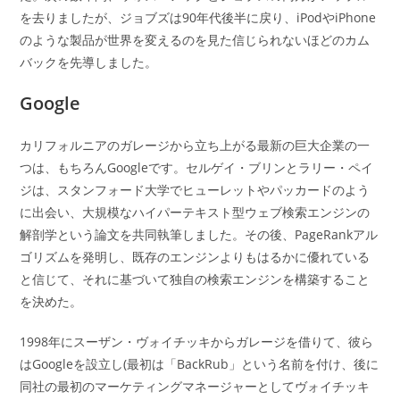
を去りましたが、ジョブズは90年代後半に戻り、iPodやiPhone
のような製品が世界を変えるのを見た信じられないほどのカム
バックを先導しました。
Google
カリフォルニアのガレージから立ち上がる最新の巨大企業の一
つは、もちろんGoogleです。セルゲイ・ブリンとラリー・ペイ
ジは、スタンフォード大学でヒューレットやパッカードのよう
に出会い、大規模なハイパーテキスト型ウェブ検索エンジンの
解剖学という論文を共同執筆しました。その後、PageRankアル
ゴリズムを発明し、既存のエンジンよりもはるかに優れている
と信じて、それに基づいて独自の検索エンジンを構築すること
を決めた。
1998年にスーザン・ヴォイチッキからガレージを借りて、彼ら
はGoogleを設立し(最初は「BackRub」という名前を付け、後に
同社の最初のマーケティングマネージャーとしてヴォイチッキ