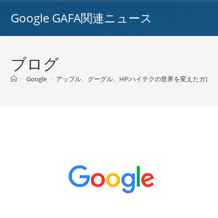
コ
Google GAFA関連ニュース
ン
テ
ン
ツ
ブログ
へ
ス
>
Google
>
アップル、グーグル、HP:ハイテクの世界を変えたガレー
キ
ッ
プ