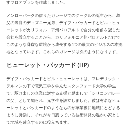
すフロアプランを作成しました。
メンローパークの借りたガレージでのグーグルの誕生から、叔
父の裏庭のディズニー兄弟、デイブ・パッカードとビル・ヒュ
ーレットがカリフォルニア州パロアルトで自分の名前を冠した
会社を設立することから、カリフォルニア州パロアルトだけで
このような謙虚な環境から成長する4つの最大のビジネスの本拠
地となっています。これらのガレージは次のようになります。
ヒューレット・パッカード (HP)
デイブ・パッカードとビル・ヒューレットは、フレデリック・
テルマンの下で電気工学を学んだスタンフォード大学の学生
で、駆け出しの企業に対する支援と励ましで「シリコンバレー
の父」として知られ、元学生を設立しました。彼は有名なヒュ
ーレットとパッカードのようなものが卒業後に地域にとどまる
ように奨励し、それが今日残っている技術開発の温かい家とし
て地域を確立するのに役立ちます。