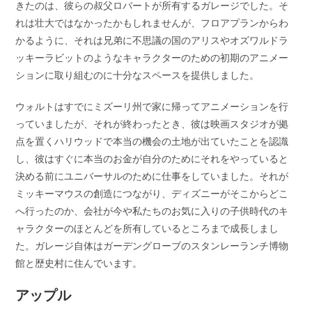
きたのは、彼らの叔父ロバートが所有するガレージでした。そ
れは壮大ではなかったかもしれませんが、フロアプランからわ
かるように、それは兄弟に不思議の国のアリスやオズワルドラ
ッキーラビットのようなキャラクターのための初期のアニメー
ションに取り組むのに十分なスペースを提供しました。
ウォルトはすでにミズーリ州で家に帰ってアニメーションを行
っていましたが、それが終わったとき、彼は映画スタジオが拠
点を置くハリウッドで本当の機会の土地が出ていたことを認識
し、彼はすぐに本当のお金が自分のためにそれをやっていると
決める前にユニバーサルのために仕事をしていました。それが
ミッキーマウスの創造につながり、ディズニーがそこからどこ
へ行ったのか、会社が今や私たちのお気に入りの子供時代のキ
ャラクターのほとんどを所有しているところまで成長しまし
た。ガレージ自体はガーデングローブのスタンレーランチ博物
館と歴史村に住んでいます。
アップル