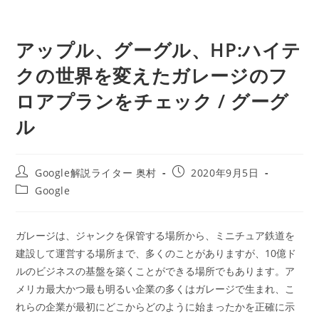
アップル、グーグル、HP:ハイテ
クの世界を変えたガレージのフ
ロアプランをチェック / グーグ
ル
投
投
Google解説ライター 奥村
2020年9月5日
稿
稿
投
Google
者:
公
稿
開
カ
日:
テ
ガレージは、ジャンクを保管する場所から、ミニチュア鉄道を
ゴ
建設して運営する場所まで、多くのことがありますが、10億ド
リ
ー:
ルのビジネスの基盤を築くことができる場所でもあります。ア
メリカ最大かつ最も明るい企業の多くはガレージで生まれ、こ
れらの企業が最初にどこからどのように始まったかを正確に示