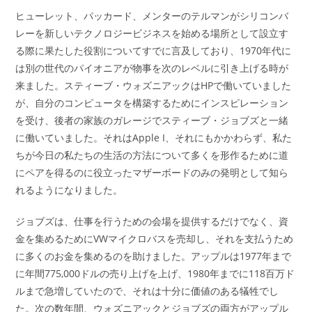
ヒューレット、パッカード、メンターのテルマンがシリコンバ
レーを新しいテクノロジービジネスを始める場所として設立す
る際に果たした役割についてすでに言及しており、1970年代に
は別の世代のパイオニアが物事を次のレベルに引き上げる時が
来ました。スティーブ・ウォズニアックはHPで働いていました
が、自分のコンピュータを構築するためにインスピレーション
を受け、後者の家族のガレージでスティーブ・ジョブズと一緒
に働いていました。それはApple I、それにもかかわらず、私た
ちが今日の私たちの生活の方法について多くを形作るために道
にペアを得るのに役立ったマザーボードのみの発明として知ら
れるようになりました。
ジョブズは、仕事を行うための会場を提供するだけでなく、資
金を集めるためにVWマイクロバスを売却し、それを支払うため
に多くのお金を集めるのを助けました。アップルは1977年まで
に年間775,000ドルの売り上げを上げ、1980年までに118百万ド
ルまで急増していたので、それは十分に価値のある犠牲でし
た。次の数年間、ウォズニアックとジョブズの両方がアップル