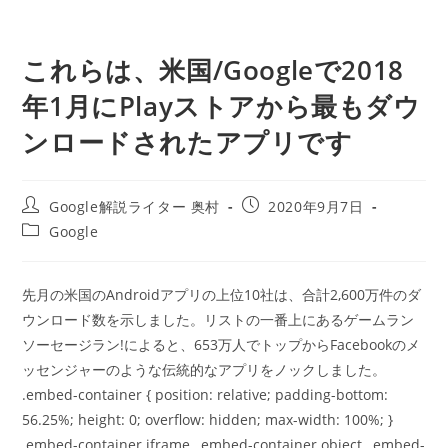
これらは、米国/Googleで2018
年1月にPlayストアから最もダウ
ンロードされたアプリです
投
投
Google解説ライター 奥村
2020年9月7日
稿
稿
投
Google
者:
公
稿
開
カ
日:
テ
先月の米国のAndroidアプリの上位10社は、合計2,600万件のダ
ゴ
ウンロード数を示しました。リストの一番上にあるゲームラン
リ
ー:
ソーセージラン!によると、653万人でトップからFacebookのメ
ッセンジャーのような伝統的なアプリをノックしました。
.embed-container { position: relative; padding-bottom:
56.25%; height: 0; overflow: hidden; max-width: 100%; }
.embed-container iframe, .embed-container object, .embed-