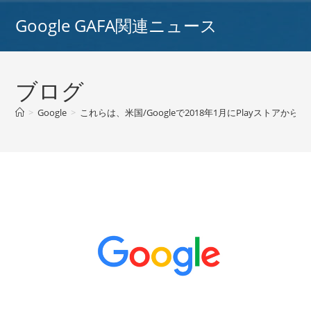
コ
Google GAFA関連ニュース
ン
テ
ン
ツ
ブログ
へ
ス
>
Google
>
これらは、米国/Googleで2018年1月にPlayストア
キ
ッ
プ