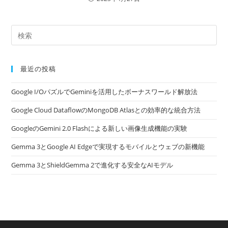
最近の投稿
Google I/OパズルでGeminiを活用したボーナスワールド解放法
Google Cloud DataflowのMongoDB Atlasとの効率的な統合方法
GoogleのGemini 2.0 Flashによる新しい画像生成機能の実験
Gemma 3とGoogle AI Edgeで実現するモバイルとウェブの新機能
Gemma 3とShieldGemma 2で進化する安全なAIモデル