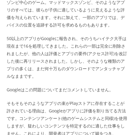
ゾンビ中心のゲーム。マッドマックスゾンビ、そのようなアプ
リのすべては、彼らが子供に適しているように見えるような評
価を与えられています。それに加えて、一部のアプリでは、デ
バイスの位置を追跡する許可を求めるものもあります。
50以上のアプリがGoogleに報告され、そのうちハイテク大手は
現在まで16を処理してきました。これらの一部は完全に削除さ
れましたが、他の人は評価とアプリの要件(アクセス許可)を改訂
した後に再リリースされました。しかし、そのような種類のア
プリの多くは、まだ何十万ものダウンロードでアンタッチャブ
ルなままです。
Googleはこの問題についてまだコメントしていません。
そもそもそのようなアプリの束がPlayストアに存在することが
許されている理由は、Googleがアプリに評価を割り当てる方法
です。コンテンツアンケート(他のゲームシステムと同様)を使用
しますが、疑わしいコンテンツを特定するのに適した仕事をし
ません。これにより、開発者はアプリについて嘘をつき、