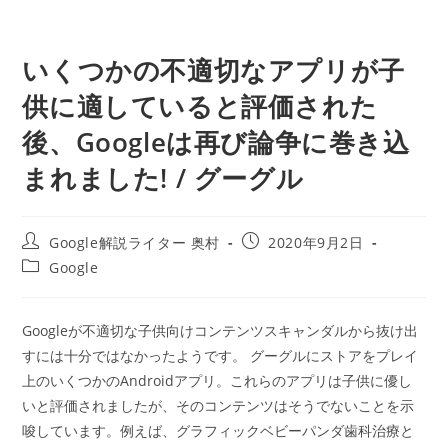
いくつかの不適切なアプリが子
供に適していると評価された
後、Googleは再び論争に巻き込
まれました! / グーグル
投
投
Google解説ライター 奥村
2020年9月2日
稿
稿
投
Google
者:
公
稿
開
カ
日:
テ
Googleが不適切な子供向けコンテンツスキャンダルから抜け出
ゴ
すには十分ではなかったようです。 グーグルにストアをプレイ
リ
ー:
上のいくつかのAndroidアプリ。これらのアプリは子供に優し
いと評価されましたが、そのコンテンツはそうでないことを示
唆しています。例えば、グラフィックベビーパンダ歯科治療と