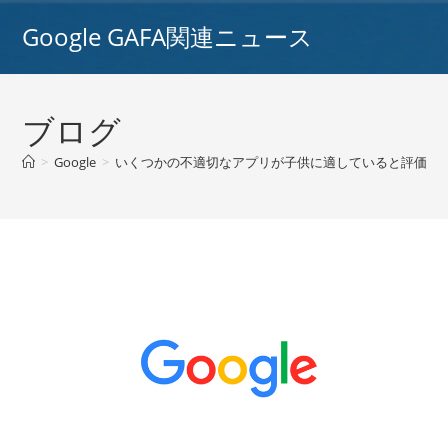
コ
Google GAFA関連ニュース
ン
テ
ン
ツ
ブログ
へ
ス
>
Google
>
いくつかの不適切なアプリが子供に適していると評価された後
キ
ッ
プ