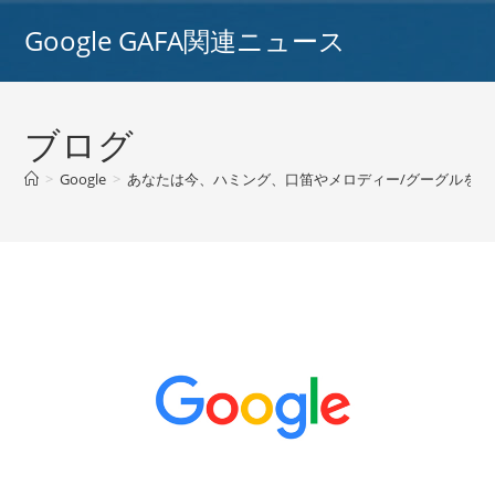
コ
Google GAFA関連ニュース
ン
テ
ン
ツ
ブログ
へ
ス
>
Google
>
あなたは今、ハミング、口笛やメロディー/グーグルを
キ
ッ
プ