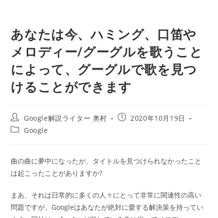
あなたは今、ハミング、口笛や
メロディー/グーグルを歌うこと
によって、グーグルで歌を見つ
けることができます
投
投
Google解説ライター 奥村
2020年10月19日
稿
稿
投
Google
者:
公
稿
開
カ
日:
テ
曲の曲に夢中になったが、タイトルを見つけられなかったこと
ゴ
は起こったことがありますか?
リ
ー:
まあ、それは日常的に多くの人々にとって非常に関連性の高い
問題ですが、Googleはあなたが絶対に愛する解決策を持ってい