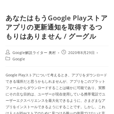
あなたはもうGoogle Playストア
アプリの更新通知を取得するつ
もりはありません / グーグル
投
投
Google解説ライター 奥村
2020年8月29日
稿
稿
投
Google
者:
公
稿
開
カ
日:
テ
Google Playストアについて考えるとき、アプリをダウンロード
ゴ
できる場所だと思うかもしれませんが、アプリをこのプラット
リ
ー:
フォームからダウンロードすることは確かに可能であり、実際
にその主な目的は、ユーザーが現在使用している携帯電話でユ
ーザーエクスペリエンスを最大化できるように、さまざまなア
プリをインストールできるようにすることです。しかし、これ
は人々がPlayストアのために見つける唯一の使用ではないと言