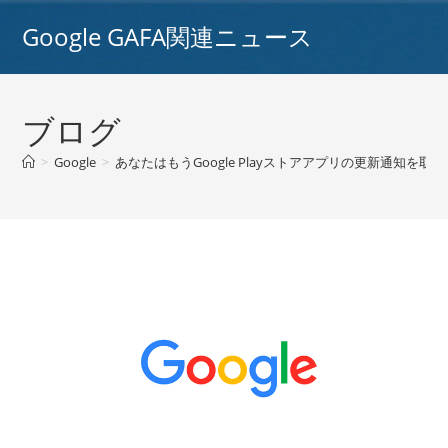
コ
Google GAFA関連ニュース
ン
テ
ン
ツ
ブログ
へ
ス
>
Google
>
あなたはもうGoogle Playストアアプリの更新通知を取
キ
ッ
プ