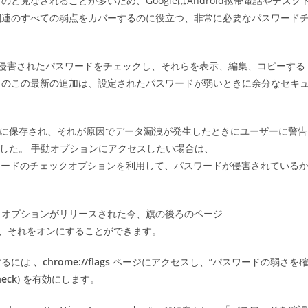
見なされることが多いため、GoogleはAndroid携帯電話やデスク
ゴ
関連のすべての弱点をカバーするのに役立つ、非常に必要なパスワード
リ
:
ユーザーが侵害されたパスワードをチェックし、それらを表示、編集、コピーする
クのこの最新の追加は、設定されたパスワードが弱いときに余分なセキ
meに保存され、それが原因でデータ漏洩が発生したときにユーザーに警告
ました。 手動オプションにアクセスしたい場合は、
クセスし、パスワードのチェックオプションを利用して、パスワードが侵害されている
チェックオプションがリリースされた今、旗の後ろのページ
、それをオンにすることができます。
ンするには
、chrome://flags
ページにアクセスし、”パスワードの弱さを
heck
) を有効にします。