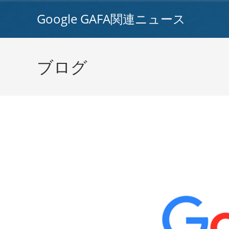
コ
Google GAFA関連ニュース
ン
テ
ン
ツ
ブログ
へ
ス
キ
ッ
プ