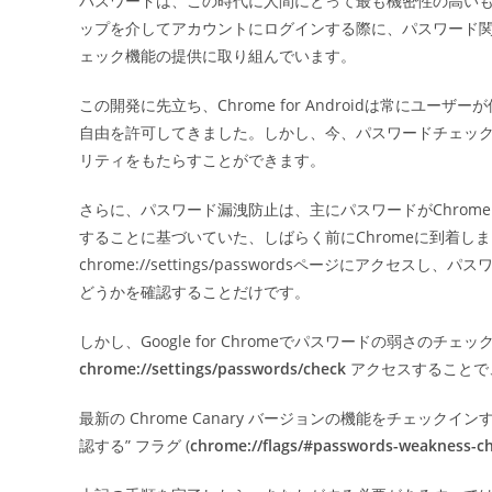
パスワードは、この時代に人間にとって最も機密性の高いものと
日:
ップを介してアカウントにログインする際に、パスワード
ー
ェック機能の提供に取り組んでいます。
この開発に先立ち、Chrome for Androidは常に
自由を許可してきました。しかし、今、パスワードチェッ
リティをもたらすことができます。
さらに、パスワード漏洩防止は、主にパスワードがChro
することに基づいていた、しばらく前にChromeに到着し
chrome://settings/passwordsページにア
どうかを確認することだけです。
しかし、Google for Chromeでパスワードの弱さの
chrome://settings/passwords/check
アクセスすることで
最新の Chrome Canary バージョンの機能をチェックイ
認する” フラグ (
chrome://flags/#passwords-weakness-c