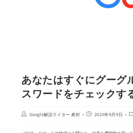
あなたはすぐにグーグ
スワードをチェックす
投
投
Google解説ライター 奥村
2020年9月9日
稿
稿
者:
公
開