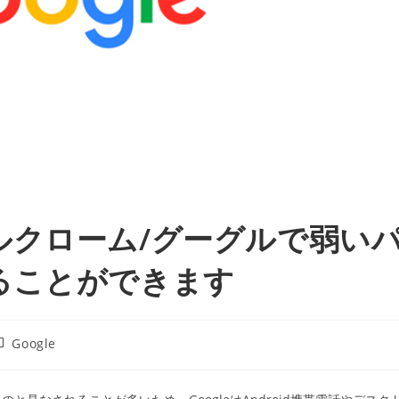
ルクローム/グーグルで弱い
ることができます
投
Google
稿
カ
テ