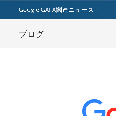
コ
Google GAFA関連ニュース
ン
テ
ン
ツ
ブログ
へ
ス
キ
ッ
プ