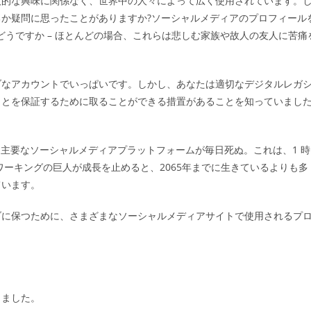
人的な興味に関係なく、世界中の人々によって広く使用されています。
ゴ
か疑問に思ったことがありますか?ソーシャルメディアのプロフィール
リ
:
どうですか – ほとんどの場合、これらは悲しむ家族や故人の友人に苦痛
ブなアカウントでいっぱいです。しかし、あなたは適切なデジタルレガ
ことを保証するために取ることができる措置があることを知っていまし
ーは、主要なソーシャルメディアプラットフォームが毎日死ぬ。これは、1 時
トワーキングの巨人が成長を止めると、2065年までに生きているよりも多
ています。
ブに保つために、さまざまなソーシャルメディアサイトで使用されるプ
りました。