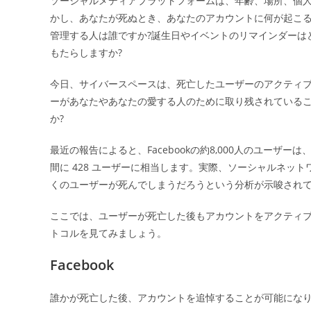
ソーシャルメディアプラットフォームは、年齢、場所、個
日:
かし、あなたが死ぬとき、あなたのアカウントに何が起こる
ー
管理する人は誰ですか?誕生日やイベントのリマインダーは
もたらしますか?
今日、サイバースペースは、死亡したユーザーのアクティ
ーがあなたやあなたの愛する人のために取り残されている
か?
最近の報告によると、Facebookの約8,000人のユーザ
間に 428 ユーザーに相当します。実際、ソーシャルネッ
くのユーザーが死んでしまうだろうという分析が示唆され
ここでは、ユーザーが死亡した後もアカウントをアクティ
トコルを見てみましょう。
Facebook
誰かが死亡した後、アカウントを追悼することが可能にな