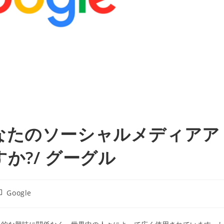
なたのソーシャルメディアア
か?/ グーグル
投
Google
稿
カ
テ