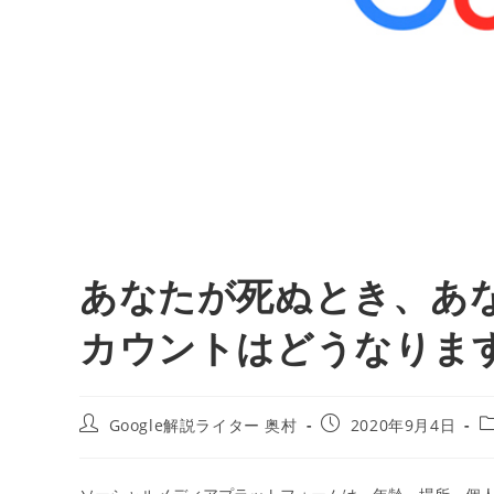
あなたが死ぬとき、あ
カウントはどうなります
投
投
Google解説ライター 奥村
2020年9月4日
稿
稿
者:
公
開