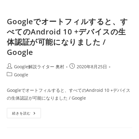
Googleでオートフィルすると、す
べてのAndroid 10 +デバイスの生
体認証が可能になりました /
Google
投
投
Google解説ライター 奥村
2020年8月25日
稿
稿
投
Google
者:
公
稿
開
カ
Googleでオートフィルすると、すべてのAndroid 10 +デバイス
日:
テ
の生体認証が可能になりました / Google
ゴ
リ
Google
ー:
続きを読む
で
オ
ー
ト
フ