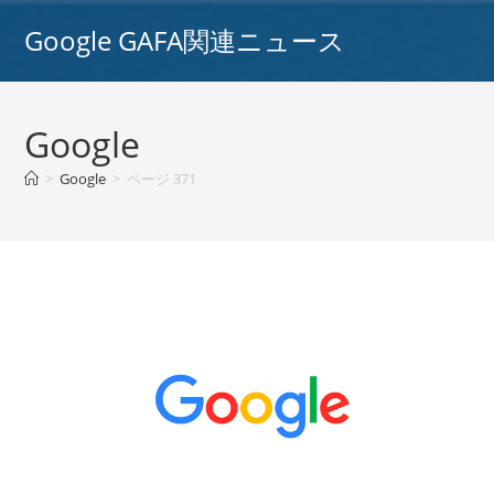
コ
Google GAFA関連ニュース
ン
テ
ン
ツ
Google
へ
ス
>
Google
>
ページ 371
キ
ッ
プ