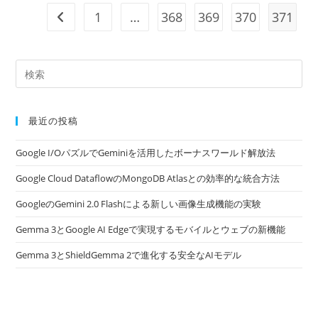
ィ
ル
1
…
368
369
370
371
前のページヘ
す
る
と、
す
べ
て
の
Android
10
+デ
バ
最近の投稿
イ
ス
の
Google I/OパズルでGeminiを活用したボーナスワールド解放法
生
体
Google Cloud DataflowのMongoDB Atlasとの効率的な統合方法
認
証
が
GoogleのGemini 2.0 Flashによる新しい画像生成機能の実験
可
能
に
Gemma 3とGoogle AI Edgeで実現するモバイルとウェブの新機能
な
り
Gemma 3とShieldGemma 2で進化する安全なAIモデル
ま
し
た
/
Google